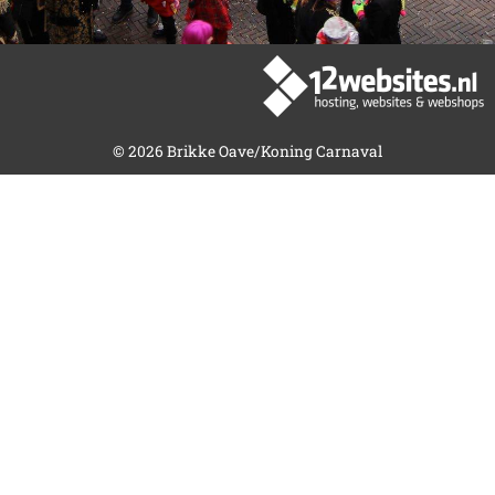
m
-
f
© 2026 Brikke Oave/Koning Carnaval